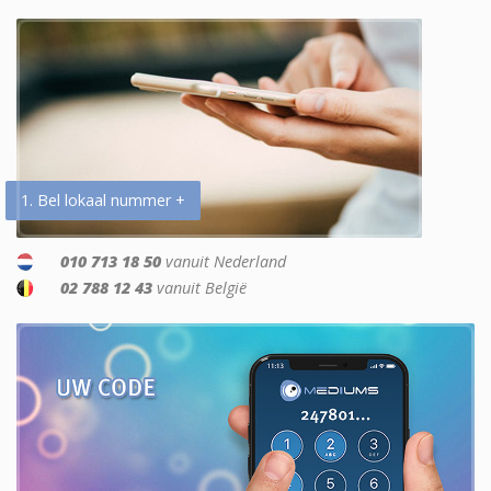
1. Bel lokaal nummer +
010 713 18 50
vanuit Nederland
02 788 12 43
vanuit België