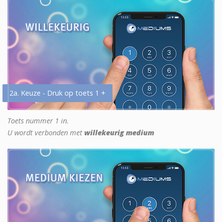
2a. Keuze - Druk op toets 1 +
Toets nummer 1 in.
U wordt verbonden met
willekeurig medium