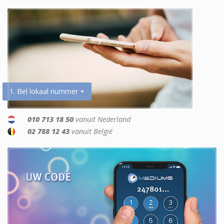
1. Bel lokaal nummer +
010 713 18 50
vanuit Nederland
02 788 12 43
vanuit België