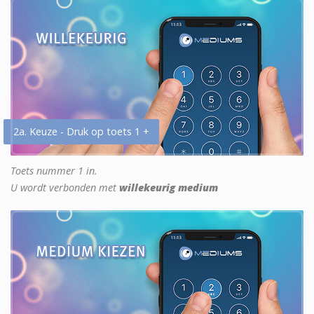
2a. Keuze - Druk op toets 1 +
Toets nummer 1 in.
U wordt verbonden met
willekeurig medium