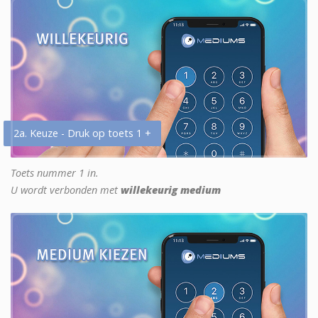
2a. Keuze - Druk op toets 1 +
Toets nummer 1 in.
U wordt verbonden met
willekeurig medium