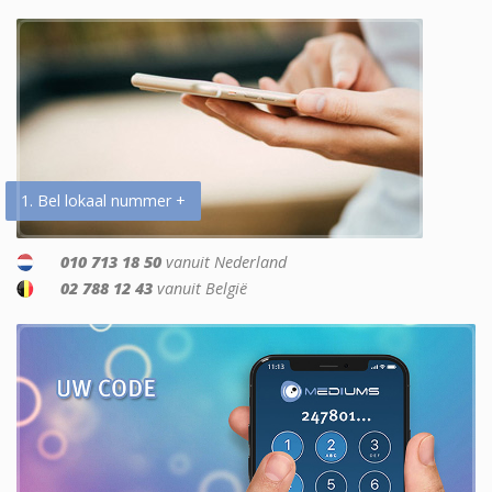
1. Bel lokaal nummer +
010 713 18 50
vanuit Nederland
02 788 12 43
vanuit België