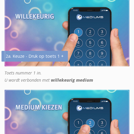
2a. Keuze - Druk op toets 1 +
Toets nummer 1 in.
U wordt verbonden met
willekeurig medium