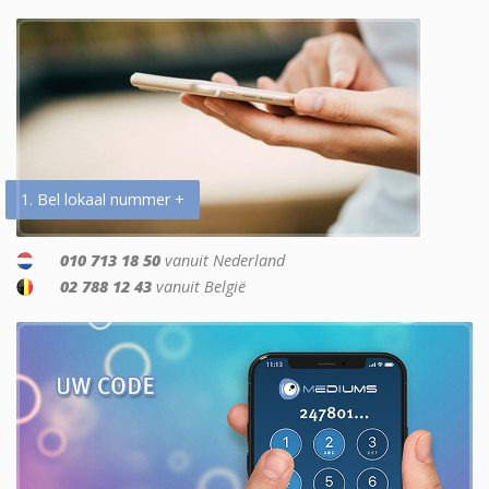
1. Bel lokaal nummer +
010 713 18 50
vanuit Nederland
02 788 12 43
vanuit België