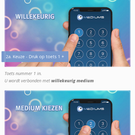
2a. Keuze - Druk op toets 1 +
Toets nummer 1 in.
U wordt verbonden met
willekeurig medium