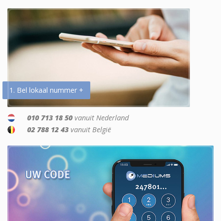
1. Bel lokaal nummer +
010 713 18 50
vanuit Nederland
02 788 12 43
vanuit België