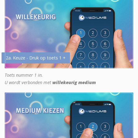
2a. Keuze - Druk op toets 1 +
Toets nummer 1 in.
U wordt verbonden met
willekeurig medium