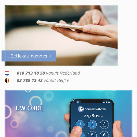
1. Bel lokaal nummer +
010 713 18 50
vanuit Nederland
02 788 12 43
vanuit België