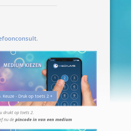
efoonconsult.
. Keuze - Druk op toets 2 +
u drukt op toets 2.
ef nu de
pincode in van een medium