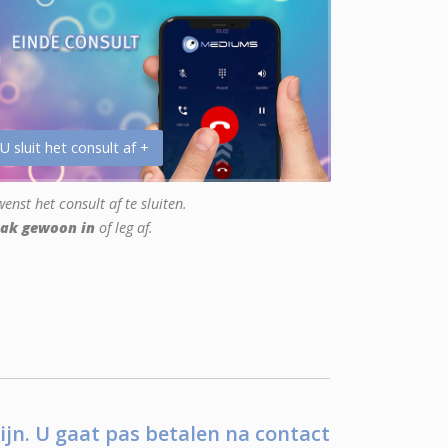
 U sluit het consult af +
enst het consult af te sluiten.
ak gewoon in
of leg af.
ijn. U gaat pas betalen na contact