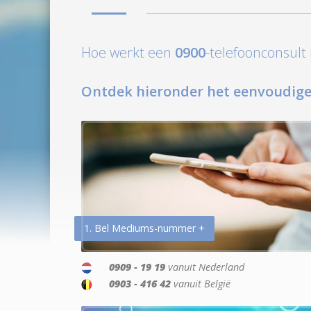
Hoe werkt een
0900
-telefoonconsul
Ontdek hieronder het eenvoudige
1. Bel Mediums-nummer +
0909 - 19 19
vanuit Nederland
0903 - 416 42
vanuit België