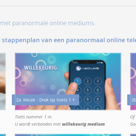
t met paranormale online mediums.
 stappenplan van een paranormaal online tel
2a. Keuze - Druk op toets 1 +
2b
Toets nummer 1 in.
Of 
U wordt verbonden met
willekeurig medium
Ge