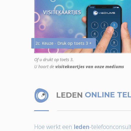
2c. Keuze - Druk op toets 3 +
Of u drukt op toets 3.
U hoort de
visitekaartjes van onze mediums
LEDEN
ONLINE TE
Hoe werkt een
leden
-telefoonconsult