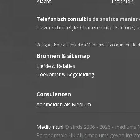
Klacht
Inzichten
Telefonisch consult
is de snelste manier
Liever schriftelijk? Chat en e-mail kan ook, al
Veiligheid: betaal enkel via Mediums.nl-account en de
Bronnen & sitemap
Liefde & Relaties
Toekomst & Begeleiding
Consulenten
Aanmelden als Medium
Mediums.nl
© sinds 2006 - 2026
- mediums N
Paranormale Hulplijn:mediums geven inzich