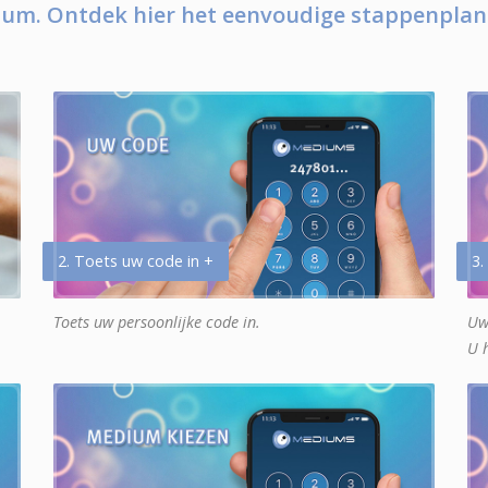
um. Ontdek hier het eenvoudige stappenplan
2. Toets uw code in +
3.
Toets uw persoonlijke code in.
Uw
U 