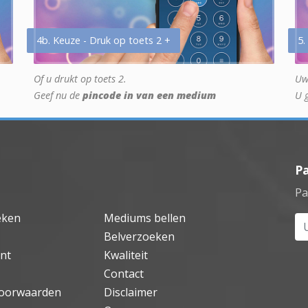
4b. Keuze - Druk op toets 2 +
5.
Of u drukt op toets 2.
Uw
Geef nu de
pincode in van een medium
U 
P
Pa
eken
Mediums bellen
Uw
Belverzoeken
nt
Kwaliteit
Contact
oorwaarden
Disclaimer