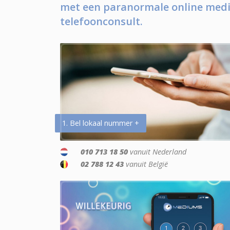
met een paranormale online medi
telefoonconsult.
1. Bel lokaal nummer +
010 713 18 50
vanuit Nederland
02 788 12 43
vanuit België