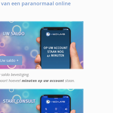
 van een paranormaal online
 Uw saldo +
 saldo bevestiging.
hoort hoeveel
minuten op uw account
staan.