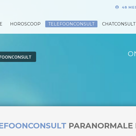
48 ME
E
HOROSCOOP
TELEFOONCONSULT
CHATCONSULT
O
EFOONCONSULT
LEFOONCONSULT
PARANORMALE 