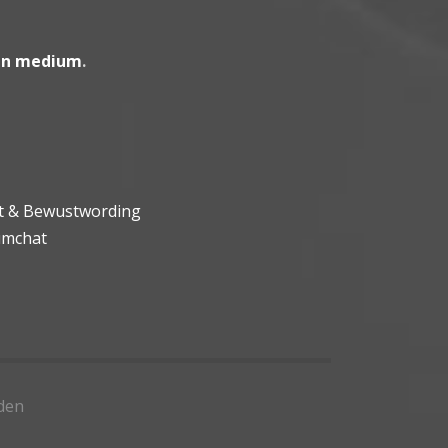
en medium
.
ht & Bewustwording
umchat
den