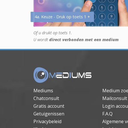
4a. Keuze - Druk op toets 1 +
Of u drukt op toets 1.
U wordt
direct verbonden met een medium
Mediums
Medium zo
Chatconsult
Mailconsult
Gratis account
Login accou
Getuigenissen
F.A.Q
Privacybeleid
Algemene v