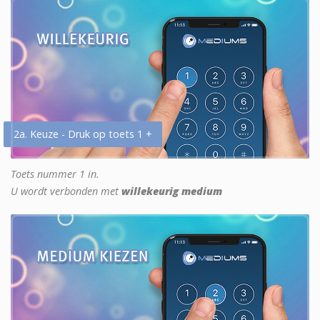
2a. Keuze - Druk op toets 1 +
Toets nummer 1 in.
U wordt verbonden met
willekeurig medium