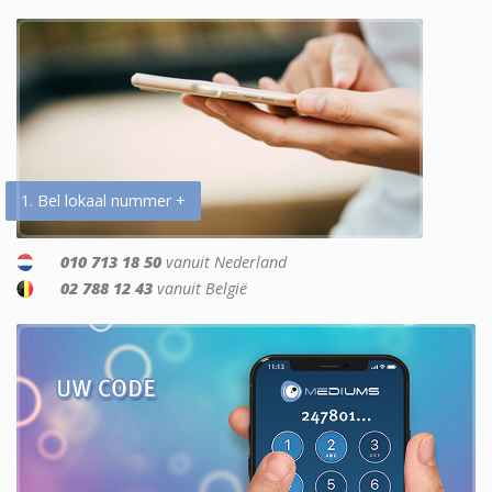
1. Bel lokaal nummer +
010 713 18 50
vanuit Nederland
02 788 12 43
vanuit België