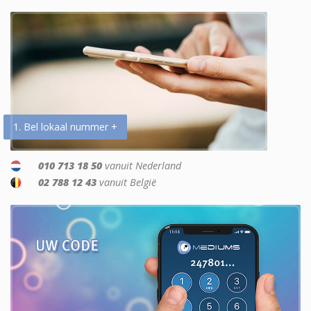
1. Bel lokaal nummer +
010 713 18 50
vanuit Nederland
02 788 12 43
vanuit België