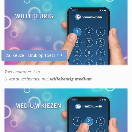
2a. Keuze - Druk op toets 1 +
Toets nummer 1 in.
U wordt verbonden met
willekeurig medium