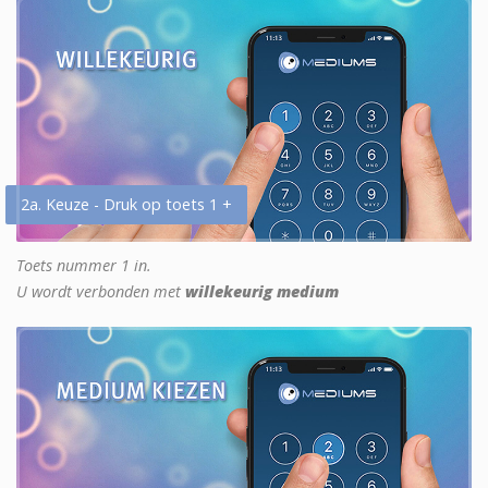
2a. Keuze - Druk op toets 1 +
Toets nummer 1 in.
U wordt verbonden met
willekeurig medium