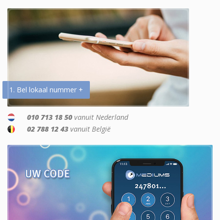
1. Bel lokaal nummer +
010 713 18 50
vanuit Nederland
02 788 12 43
vanuit België